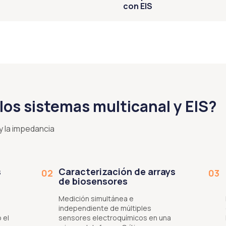
con EIS
los sistemas multicanal y EIS?
y la impedancia
s
Caracterización de arrays
02
03
de biosensores
Medición simultánea e
independiente de múltiples
 el
sensores electroquímicos en una