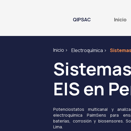
QIPSAC
Inicio
Inicio >
Electroquímica >
Sistemas 
Sistemas
EIS en Pe
Potenciostatos multicanal y anali
electroquímica PalmSens para en
baterías, corrosión y biosensores. S
Lima.