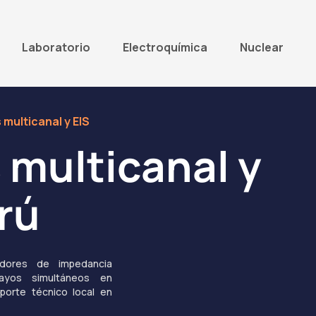
Laboratorio
Electroquímica
Nuclear
multicanal y EIS
 multicanal y
rú
zadores de impedancia
sayos simultáneos en
oporte técnico local en