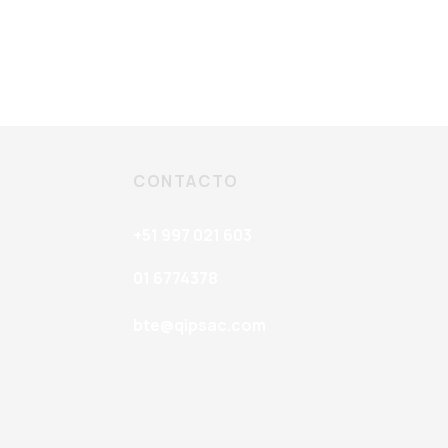
CONTACTO
+51 997 021 603
01 6774378
bte@qipsac.com
icada
s