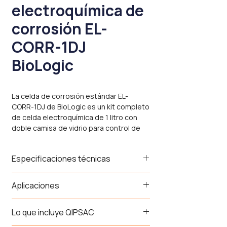
electroquímica de
corrosión EL-
CORR-1DJ
BioLogic
La celda de corrosión estándar EL-
CORR-1DJ de BioLogic es un kit completo
de celda electroquímica de 1 litro con
doble camisa de vidrio para control de
temperatura, diseñada específicamente
para experimentos de corrosión
Especificaciones técnicas
uniforme. Admite muestras de gran
tamaño y proporciona un entorno
electroquímico controlado —
Parámetro
EL-CORR-1DJ (kit
Aplicaciones
temperatura, atmósfera gaseosa y
completo)
distancia electrodo de
Estudios de corrosión uniforme
—
Lo que incluye QIPSAC
referencia/electrodo de trabajo — para
SKU
polarización potenciodinámica
EL-CORR-1DJ
obtener resultados reproducibles en
(curvas de Tafel), resistencia de