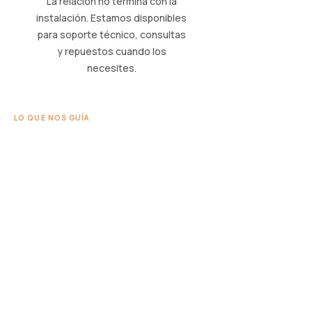
La relación no termina con la
instalación. Estamos disponibles
para soporte técnico, consultas
y repuestos cuando los
necesites.
LO QUE NOS GUÍA
Transparencia
Trabajamos con transparencia en cada
etapa. Si un equipo no es el adecuado
para tu caso, te lo decimos. Si hay una
alternativa mejor dentro de tu
presupuesto, te la mostramos. Creemos
que una buena recomendación hoy es la
base de una relación de largo plazo.