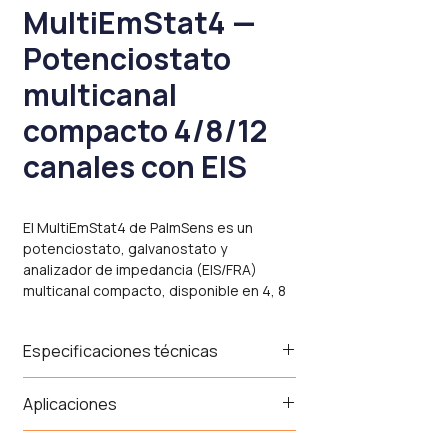
MultiEmStat4 —
Potenciostato
multicanal
compacto 4/8/12
canales con EIS
El MultiEmStat4 de PalmSens es un
potenciostato, galvanostato y
analizador de impedancia (EIS/FRA)
multicanal compacto, disponible en 4, 8
o 12 canales en dos versiones: Low
Range (LR) hasta ±30 mA y High Range
Especificaciones técnicas
(HR) hasta ±200 mA por canal.
Ambas versiones cubren un rango de
Parámetro
LR (Low Range)
HR (High
Aplicaciones
potencial de ±3 V (LR) o ±6 V (HR), EIS de
Range)
10 μHz a 200 kHz (opcional), y
Investigación de biosensores