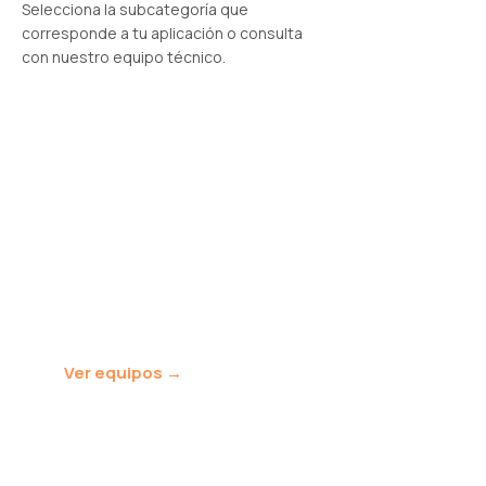
Selecciona la subcategoría que
corresponde a tu aplicación o consulta
con nuestro equipo técnico.
Detectores de
radiación
Detectores HPGe, NaI(Tl), LaBr3
y silicio para espectrometría
gamma y alfa. Alta resolución
energética para identificación
precisa de radioisótopos.
Ver equipos →