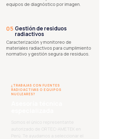
equipos de diagnóstico por imagen.
05
Gestión de residuos
radiactivos
Caracterización y monitoreo de
materiales radiactivos para cumplimiento
normativo y gestión segura de residuos.
¿TRABAJAS CON FUENTES
RADIOACTIVAS O EQUIPOS
NUCLEARES?
Asesoría técnica
especializada
Somos el único representante
autorizado de ORTEC-AMETEK en
Perú. Te ayudamos a seleccionar el