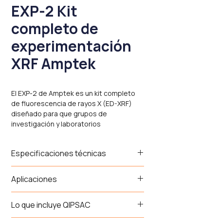
EXP-2 Kit
completo de
experimentación
XRF Amptek
El EXP-2 de Amptek es un kit completo
de fluorescencia de rayos X (ED-XRF)
diseñado para que grupos de
investigación y laboratorios
universitarios comiencen a hacer análisis
elemental cuantitativo sin necesidad de
Especificaciones técnicas
ensamblar ni integrar componentes por
separado.
Componente
Descripción
Aplicaciones
Incluye el espectrómetro X-123 con
detector FAST SDD de 25 mm², el tubo
Espectrómetro
Investigación universitaria en análisis
X-123 FAST SDD —
Lo que incluye QIPSAC
de rayos X Mini-X2 de 10 W controlado
elemental — prototipado rápido de
detector 25 mm²
por USB, el software de análisis
sistemas XRF para aplicaciones
+ procesador DP5