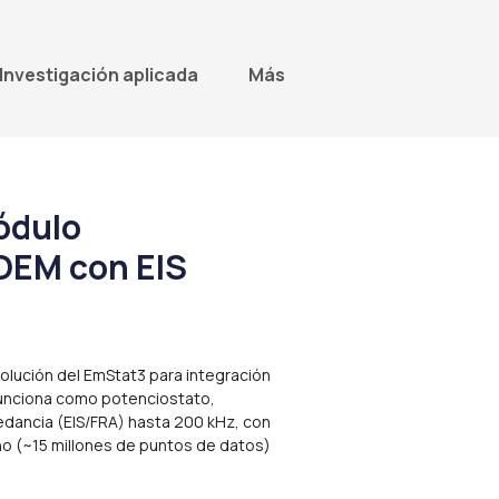
Investigación aplicada
Más
ódulo
OEM con EIS
olución del EmStat3 para integración
unciona como potenciostato,
edancia (EIS/FRA) hasta 200 kHz, con
o (~15 millones de puntos de datos)
control desde cualquier sistema