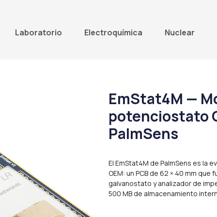
Laboratorio
Electroquímica
Nuclear
EmStat4M — M
potenciostato 
PalmSens
El EmStat4M de PalmSens es la ev
OEM: un PCB de 62 × 40 mm que f
galvanostato y analizador de imp
500 MB de almacenamiento intern
y soporte de MethodSCRIPT para 
operativo o microcontrolador.