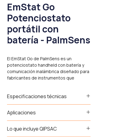
EmStat Go
Potenciostato
portátil con
batería - PalmSens
El EmStat Go de PalmSens es un
potenciostato handheld con batería y
comunicación inalámbrica diseñado para
fabricantes de instrumentos que
necesitan un equipo listo para llevar al
campo o al punto de atención — con
Especificaciones técnicas
módulo de extensión de sensor
configurable para su aplicación
específica.
Parámetro
EmStat
EmStat4M
Aplicaciones
Pico
LR
Se compone de una unidad base y un
Diagnóstico point-of-care — carcasa
Lo que incluye QIPSAC
módulo de extensión de sensor
Rango de
estándar de fácil limpieza con
–1.7 a
±3 V
intercambiable — configurable con uno o
potencial
detección de gota automática para
+2 V